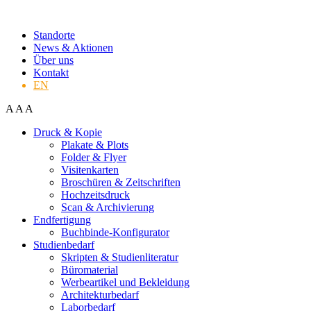
Standorte
News & Aktionen
Über uns
Kontakt
EN
A
A
A
Druck & Kopie
Plakate & Plots
Folder & Flyer
Visitenkarten
Broschüren & Zeitschriften
Hochzeitsdruck
Scan & Archivierung
Endfertigung
Buchbinde-Konfigurator
Studienbedarf
Skripten & Studienliteratur
Büromaterial
Werbeartikel und Bekleidung
Architekturbedarf
Laborbedarf