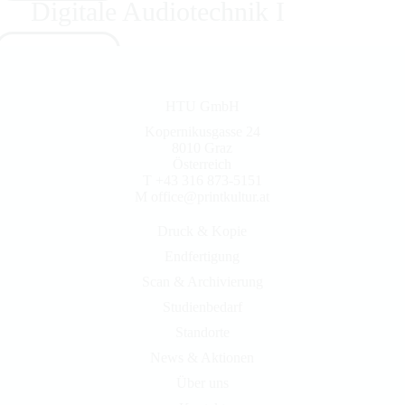
Digitale Audiotechnik I
In den Warenkorb
HTU GmbH
In den Warenkorb
Kopernikusgasse 24
8010 Graz
Österreich
T +43 316 873-5151
M
office@printkultur.at
Druck & Kopie
Endfertigung
Scan & Archivierung
Studienbedarf
Standorte
News & Aktionen
Über uns