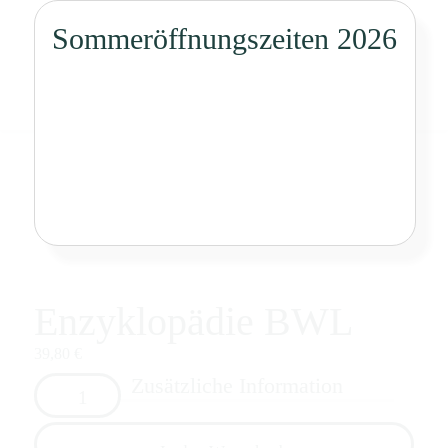
Sommeröffnungszeiten 2026
0
Enzyklopädie BWL
39,80
€
Enzyklopädie
Zusätzliche Information
BWL
Menge