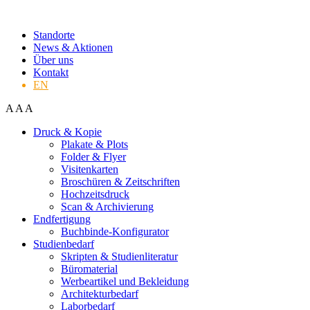
Standorte
News & Aktionen
Über uns
Kontakt
EN
A
A
A
Druck & Kopie
Plakate & Plots
Folder & Flyer
Visitenkarten
Broschüren & Zeitschriften
Hochzeitsdruck
Scan & Archivierung
Endfertigung
Buchbinde-Konfigurator
Studienbedarf
Skripten & Studienliteratur
Büromaterial
Werbeartikel und Bekleidung
Architekturbedarf
Laborbedarf