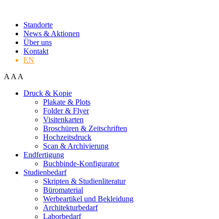
Standorte
News & Aktionen
Über uns
Kontakt
EN
A
A
A
Druck & Kopie
Plakate & Plots
Folder & Flyer
Visitenkarten
Broschüren & Zeitschriften
Hochzeitsdruck
Scan & Archivierung
Endfertigung
Buchbinde-Konfigurator
Studienbedarf
Skripten & Studienliteratur
Büromaterial
Werbeartikel und Bekleidung
Architekturbedarf
Laborbedarf