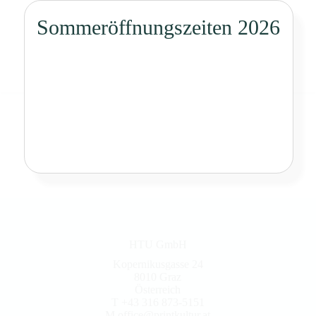
Sommeröffnungszeiten 2026
0
HTU GmbH
Kopernikusgasse 24
8010 Graz
Österreich
T +43 316 873-5151
M
office@printkultur.at