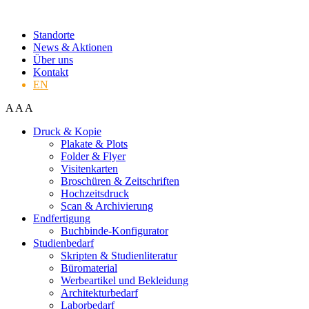
Standorte
News & Aktionen
Über uns
Kontakt
EN
A
A
A
Druck & Kopie
Plakate & Plots
Folder & Flyer
Visitenkarten
Broschüren & Zeitschriften
Hochzeitsdruck
Scan & Archivierung
Endfertigung
Buchbinde-Konfigurator
Studienbedarf
Skripten & Studienliteratur
Büromaterial
Werbeartikel und Bekleidung
Architekturbedarf
Laborbedarf