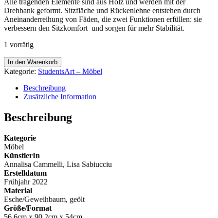
Alle tragenden Elemente sind aus Holz und werden mit der
Drehbank geformt. Sitzfläche und Rückenlehne entstehen durch
Aneinanderreihung von Fäden, die zwei Funktionen erfüllen: sie
verbessern den Sitzkomfort und sorgen für mehr Stabilität.
1 vorrätig
ARTEMISIA
In den Warenkorb
Menge
Kategorie:
StudentsArt – Möbel
Beschreibung
Zusätzliche Information
Beschreibung
Kategorie
Möbel
KünstlerIn
Annalisa Cammelli, Lisa Sabiucciu
Erstelldatum
Frühjahr 2022
Material
Esche/Geweihbaum, geölt
Größe/Format
56,6cm x 90,2cm x 54cm