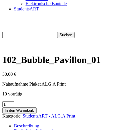
Elektronische Bauteile
StudentsART
Suchen
nach:
102_Bubble_Pavillon_01
30,00
€
Nahaufnahme Plakat ALG.A Print
10 vorrätig
102_Bubble_Pavillon_01
Menge
In den Warenkorb
Kategorie:
StudentsART - ALG.A Print
Beschreibung