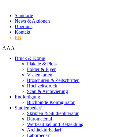
Standorte
News & Aktionen
Über uns
Kontakt
EN
A
A
A
Druck & Kopie
Plakate & Plots
Folder & Flyer
Visitenkarten
Broschüren & Zeitschriften
Hochzeitsdruck
Scan & Archivierung
Endfertigung
Buchbinde-Konfigurator
Studienbedarf
Skripten & Studienliteratur
Büromaterial
Werbeartikel und Bekleidung
Architekturbedarf
Laborbedarf