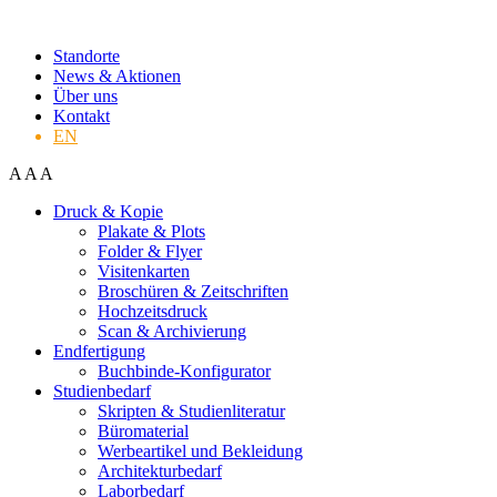
Standorte
News & Aktionen
Über uns
Kontakt
EN
A
A
A
Druck & Kopie
Plakate & Plots
Folder & Flyer
Visitenkarten
Broschüren & Zeitschriften
Hochzeitsdruck
Scan & Archivierung
Endfertigung
Buchbinde-Konfigurator
Studienbedarf
Skripten & Studienliteratur
Büromaterial
Werbeartikel und Bekleidung
Architekturbedarf
Laborbedarf