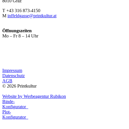
8010 Graz
T +43 316 873-4150
M
inffeldgasse@printkultur.at
Öffnungszeiten
Mo – Fr 8 – 14 Uhr
Impressum
Datenschutz
AGB
© 2026 Printkultur
Website by Werbeagentur Rubikon
Binde-
Konfigurator
Plot-
Konfigurator